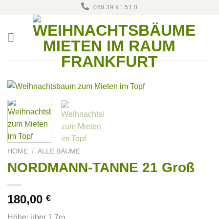
Zum
060 39 91 51 0
Inhalt
springen
HOME
/
ALLE BÄUME
NORDMANN-TANNE 21 Groß
180,00
€
Höhe: über 1,7m