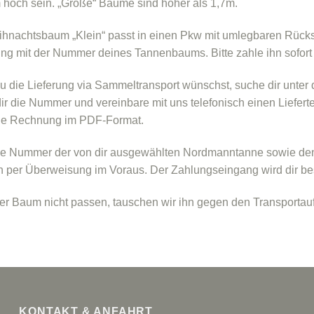
 hoch sein. „Große“ Bäume sind höher als 1,7m.
hnachtsbaum „Klein“ passt in einen Pkw mit umlegbaren Rücksitz
g mit der Nummer deines Tannenbaums. Bitte zahle ihn sofort bar
 die Lieferung via Sammeltransport wünschst, suche dir unter
ir die Nummer und vereinbare mit uns telefonisch einen Lieferte
ine Rechnung im PDF-Format.
ie Nummer der von dir ausgewählten Nordmanntanne sowie den 
 per Überweisung im Voraus. Der Zahlungseingang wird dir bes
der Baum nicht passen, tauschen wir ihn gegen den Transporta
KONTAKT & ANFAHRT