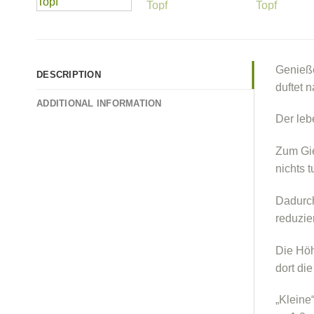
Genieße
DESCRIPTION
duftet 
ADDITIONAL INFORMATION
Der leb
Zum Gie
nichts 
Dadurch
reduzie
Die Höh
dort di
„Kleine