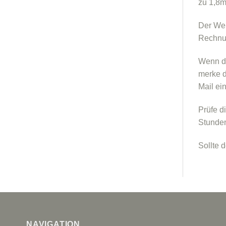
zu 1,8m
Der Wei
Rechnun
Wenn du
merke d
Mail e
Prüfe d
Stunden
Sollte 
NAVIGATION