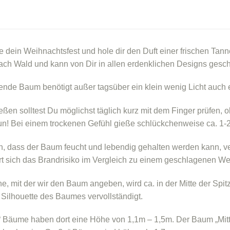
 dein Weihnachtsfest und hole dir den Duft einer frischen Ta
nach Wald und kann von Dir in allen erdenklichen Designs ges
ende Baum benötigt außer tagsüber ein klein wenig Licht auch
ßen solltest Du möglichst täglich kurz mit dem Finger prüfen, ob 
tun! Bei einem trockenen Gefühl gieße schlückchenweise ca. 1-2
, dass der Baum feucht und lebendig gehalten werden kann, ve
rt sich das Brandrisiko im Vergleich zu einem geschlagenen W
e, mit der wir den Baum angeben, wird ca. in der Mitte der Spi
e Silhouette des Baumes vervollständigt.
“ Bäume haben dort eine Höhe von 1,1m – 1,5m. Der Baum „Mitt