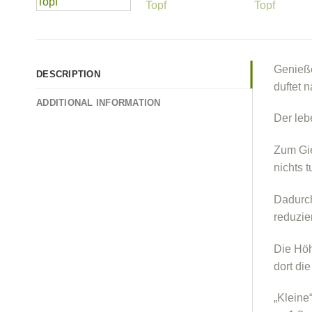
Genieße
DESCRIPTION
duftet 
ADDITIONAL INFORMATION
Der leb
Zum Gie
nichts 
Dadurch
reduzie
Die Höh
dort di
„Kleine