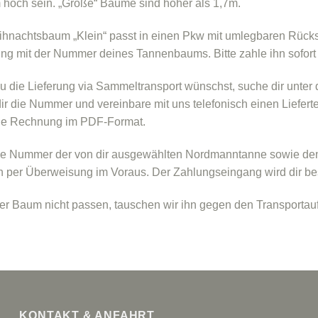
 hoch sein. „Große“ Bäume sind höher als 1,7m.
hnachtsbaum „Klein“ passt in einen Pkw mit umlegbaren Rücksitz
g mit der Nummer deines Tannenbaums. Bitte zahle ihn sofort bar
 die Lieferung via Sammeltransport wünschst, suche dir unter
ir die Nummer und vereinbare mit uns telefonisch einen Lieferte
ine Rechnung im PDF-Format.
ie Nummer der von dir ausgewählten Nordmanntanne sowie den 
 per Überweisung im Voraus. Der Zahlungseingang wird dir bes
der Baum nicht passen, tauschen wir ihn gegen den Transporta
KONTAKT & ANFAHRT