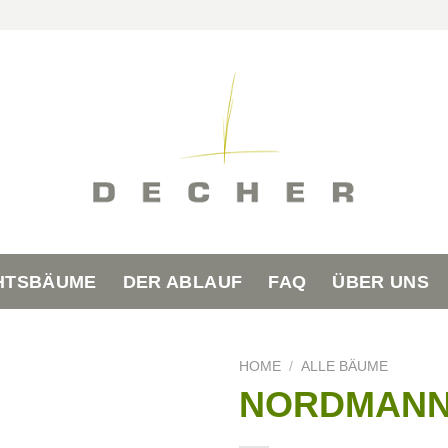
HTSBÄUME
DER ABLAUF
FAQ
ÜBER UNS
HOME
/
ALLE BÄUME
NORDMANN-