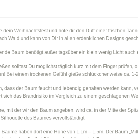
 dein Weihnachtsfest und hole dir den Duft einer frischen Ta
nach Wald und kann von Dir in allen erdenklichen Designs ges
ende Baum benötigt außer tagsüber ein klein wenig Licht auch
ßen solltest Du möglichst täglich kurz mit dem Finger prüfen, ob 
tun! Bei einem trockenen Gefühl gieße schlückchenweise ca. 1-2
, dass der Baum feucht und lebendig gehalten werden kann, ve
rt sich das Brandrisiko im Vergleich zu einem geschlagenen W
e, mit der wir den Baum angeben, wird ca. in der Mitte der Spi
e Silhouette des Baumes vervollständigt.
“ Bäume haben dort eine Höhe von 1,1m – 1,5m. Der Baum „Mitt