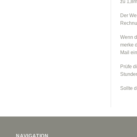
zu 1,8m
Der Wei
Rechnun
Wenn du
merke d
Mail e
Prüfe d
Stunden
Sollte 
NAVIGATION