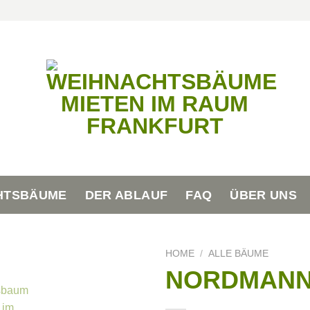
HTSBÄUME
DER ABLAUF
FAQ
ÜBER UNS
HOME
/
ALLE BÄUME
NORDMANN-T