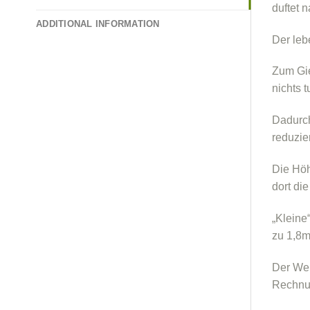
duftet 
ADDITIONAL INFORMATION
Der leb
Zum Gie
nichts 
Dadurch
reduzie
Die Höh
dort di
„Kleine
zu 1,8m
Der Wei
Rechnun