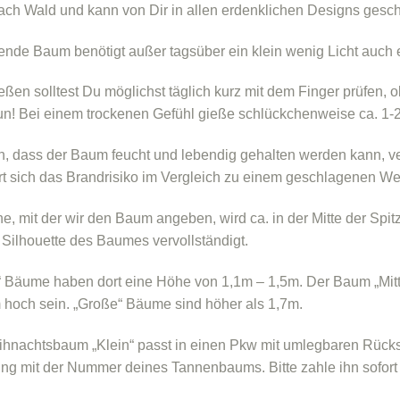
nach Wald und kann von Dir in allen erdenklichen Designs ges
ende Baum benötigt außer tagsüber ein klein wenig Licht auch
ßen solltest Du möglichst täglich kurz mit dem Finger prüfen, ob 
tun! Bei einem trockenen Gefühl gieße schlückchenweise ca. 1-2
, dass der Baum feucht und lebendig gehalten werden kann, ve
rt sich das Brandrisiko im Vergleich zu einem geschlagenen W
e, mit der wir den Baum angeben, wird ca. in der Mitte der Spi
e Silhouette des Baumes vervollständigt.
“ Bäume haben dort eine Höhe von 1,1m – 1,5m. Der Baum „Mitt
 hoch sein. „Große“ Bäume sind höher als 1,7m.
hnachtsbaum „Klein“ passt in einen Pkw mit umlegbaren Rücksitz
g mit der Nummer deines Tannenbaums. Bitte zahle ihn sofort bar