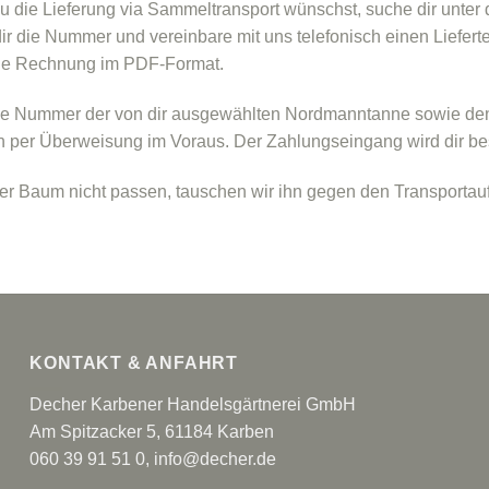
 die Lieferung via Sammeltransport wünschst, suche dir unter
ir die Nummer und vereinbare mit uns telefonisch einen Lieferte
ine Rechnung im PDF-Format.
ie Nummer der von dir ausgewählten Nordmanntanne sowie den 
 per Überweisung im Voraus. Der Zahlungseingang wird dir bes
der Baum nicht passen, tauschen wir ihn gegen den Transporta
KONTAKT & ANFAHRT
Decher Karbener Handelsgärtnerei GmbH
Am Spitzacker 5, 61184 Karben
060 39 91 51 0
,
info@decher.de