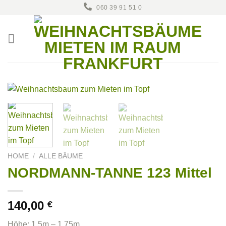
Zum
060 39 91 51 0
Inhalt
springen
HOME
/
ALLE BÄUME
NORDMANN-TANNE 123 Mittel
140,00
€
Höhe: 1,5m – 1,75m